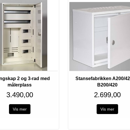
ingskap 2 og 3-rad med
Stansefabrikken A200/42
målerplass
B200/420
3.490,00
2.699,00
Vis mer
Vis mer