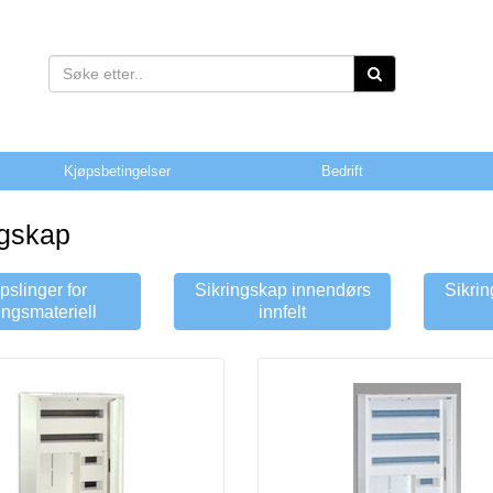
Kjøpsbetingelser
Bedrift
ngskap
pslinger for
Sikringskap innendørs
Sikri
ingsmateriell
innfelt