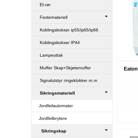
El-rør
Festemateriell
Koblingsbokser ip55/ip65/ip66
Koblingsbokser IP44
Lampeuttak
Muffer Skap+Skjøtemuffer
Eaton
Signalutstyr ringeklokker m.m
Sikringsmateriell
Jordfeilautomater
Jordfeilbrytere
Sikringskap