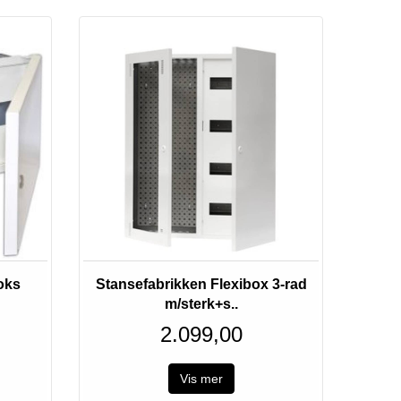
Bestillingsvare
oks
Stansefabrikken Flexibox 3-rad
m/sterk+s..
2.099,00
Vis mer