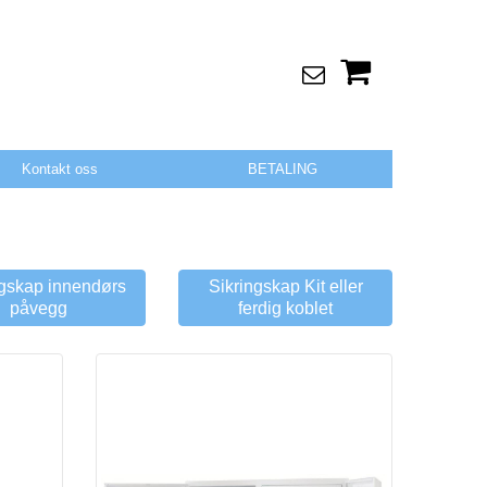
Kontakt oss
BETALING
ngskap innendørs
Sikringskap Kit eller
påvegg
ferdig koblet