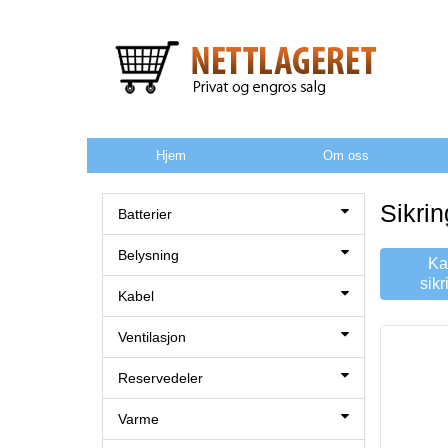
Hjem
Om oss
Sikri
Batterier
Belysning
Ka
sikr
Kabel
Ventilasjon
Reservedeler
Varme