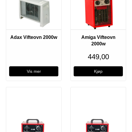
Utsolgt
Adax Vifteovn 2000w
Amiga Vifteovn
2000w
449,00
Vis mer