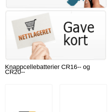
Knappcellebatterier CR16-- og
CR20--