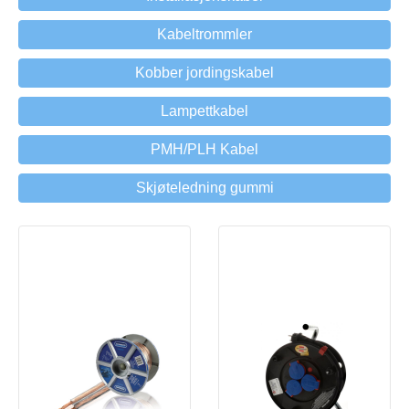
Kabeltrommler
Kobber jordingskabel
Lampettkabel
PMH/PLH Kabel
Skjøteledning gummi