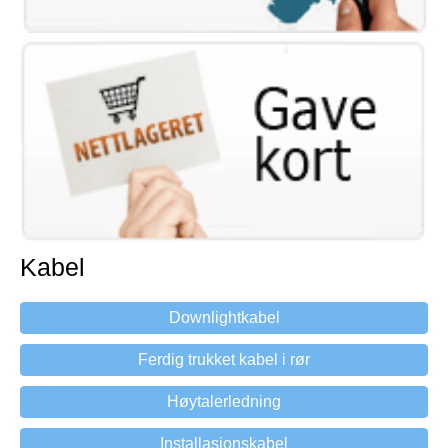
Kabel
Downlightkabel
Ferdig trukket kabel i rør
Høytalerledning
Installasjonskabel