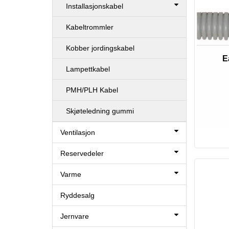
Installasjonskabel
Kabeltrommler
Kobber jordingskabel
E
Lampettkabel
PMH/PLH Kabel
Skjøteledning gummi
Ventilasjon
Reservedeler
Varme
Ryddesalg
Jernvare