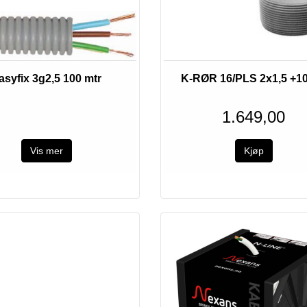
Utsolgt
Bestillingsvare
asyfix 3g2,5 100 mtr
K-RØR 16/PLS 2x1,5 +1
1.649,00
Vis mer